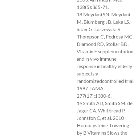
138(5):365-71.
18 Meydani SN, Meydani
M, Blumberg JB, Leka LS,
Siber G, Loszewski R,
Thompson C, Pedrosa MC,
Diamond RD, Stollar BD.
Vitamin E supplementation
and in vivo immune
response in healthy elderly
subjects:
a
randomizedcontrolled trial.
1997. JAMA
277(17):1380-6.
19 Smith AD, Smith SM, de
Jager CA, Whitbread P,
Johnston C, et al. 2010
Homocysteine-Lowering
by B
Vitamins Slows the