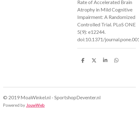
Rate of Accelerated Brain
Atrophy in Mild Cognitive
Impairment: A Randomized
Controlled
Trial. PLoS ONE
5(9): e12244.
doi:10.1371/journal.pone.0
D
D
S
D
e
e
h
e
l
e
a
l
e
l
r
e
n
e
n
© 2019 MoaWinkel.nl - SportshopDeventer.nl
Powered by
JouwWeb