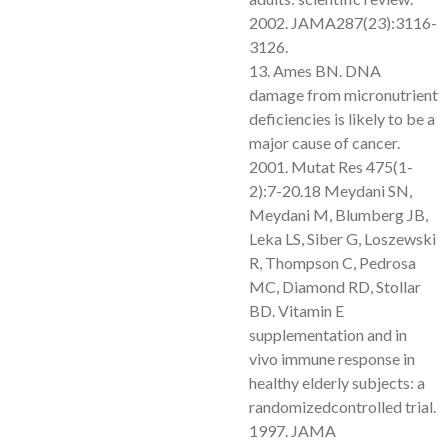
2002. JAMA287(23):3116-
3126.
13. Ames BN. DNA
damage from micronutrient
deficiencies is likely to be a
major cause of cancer.
2001. Mutat Res 475(1-
2):7-20.18 Meydani SN,
Meydani M, Blumberg JB,
Leka LS, Siber G, Loszewski
R, Thompson C, Pedrosa
MC, Diamond RD, Stollar
BD. Vitamin E
supplementation and in
vivo immune response in
healthy elderly subjects: a
randomizedcontrolled trial.
1997. JAMA