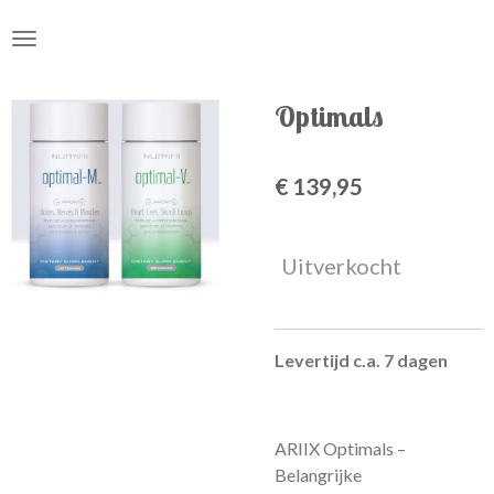
Ga
direct
naar
de
Optimals
hoofdinhoud
€ 139,95
Uitverkocht
Levertijd c.a. 7 dagen
ARIIX Optimals –
Belangrijke