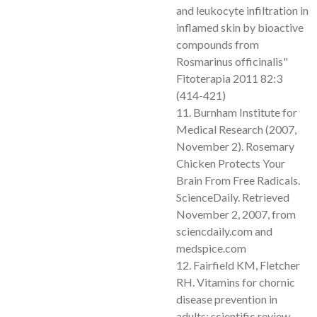
and leukocyte infiltration in
inflamed skin by bioactive
compounds from
Rosmarinus officinalis"
Fitoterapia 2011 82:3
(414-421)
11. Burnham Institute for
Medical Research (2007,
November 2). Rosemary
Chicken Protects Your
Brain From Free Radicals.
ScienceDaily. Retrieved
November 2, 2007, from
sciencdaily.com and
medspice.com
12. Fairfield KM, Fletcher
RH. Vitamins for chornic
disease prevention in
adults: scientific review.