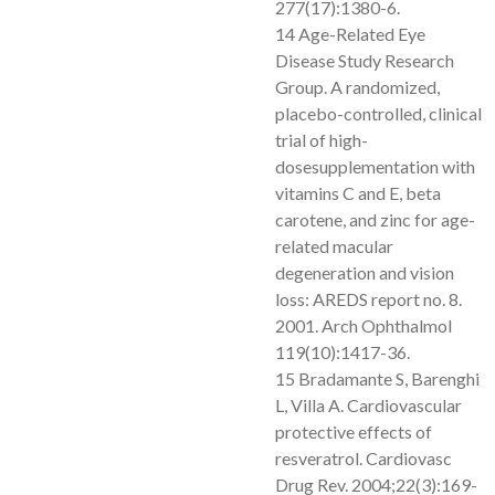
277(17):1380-6.
14 Age-Related Eye
Disease Study Research
Group. A randomized,
placebo-controlled, clinical
trial of
high-
dosesupplementation with
vitamins C and E, beta
carotene, and zinc for age-
related macular
degeneration
and vision
loss: AREDS report no. 8.
2001. Arch Ophthalmol
119(10):1417-36.
15 Bradamante S, Barenghi
L, Villa A. Cardiovascular
protective effects of
resveratrol. Cardiovasc
Drug Rev.
2004;22(3):169-