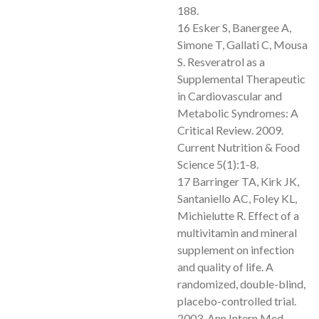
188.
16 Esker S, Banergee A,
Simone T, Gallati C, Mousa
S. Resveratrol as a
Supplemental Therapeutic
in
Cardiovascular and
Metabolic Syndromes: A
Critical Review. 2009.
Current Nutrition & Food
Science
5(1):1-8.
17 Barringer TA, Kirk JK,
Santaniello AC, Foley KL,
Michielutte R. Effect of a
multivitamin and mineral
supplement on infection
and quality of life. A
randomized, double-blind,
placebo-controlled trial.
2003. Ann
Intern Med