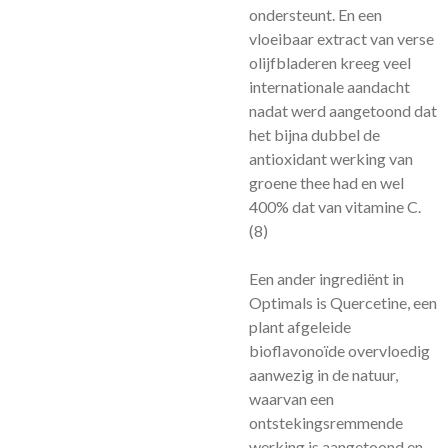
ondersteunt. En een
vloeibaar extract van verse
olijfbladeren kreeg veel
internationale aandacht
nadat werd aangetoond dat
het bijna dubbel de
antioxidant werking van
groene thee had en wel
400% dat van vitamine C.
(8)
Een ander ingrediënt in
Optimals is Quercetine, een
plant afgeleide
bioflavonoïde overvloedig
aanwezig in de natuur,
waarvan een
ontstekingsremmende
werking is aangetoond en