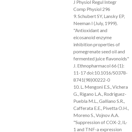
J Physiol Regul Integr
Comp Physiol 296
9. Schubert SY, Lansky EP,
Neeman I (July, 1999).
"Antioxidant and
eicosanoid enzyme
inhibition properties of
pomegrenate seed oil and
fermented juice flavonoids"
J. Ethnopharmacol 66 (1):
11-17 doi:10.1016/S0378-
8741(98)00222-0
10. L. Mengoni E.S., Vichera
G., Rigano L.A., Rodriguez-
Puebla M.L., Galliano S.R.,
Cafferata E.E., Pivetta O.H.,
Moreno S., Vojnov A.A.
"Suppression of COX-2, IL-
1 and TNF-a expression