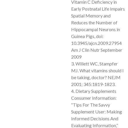
Vitamin C Deficiency in
Early Postnatal Life Impairs
Spatial Memory and
Reduces the Number of
Hippocampal Neurons in
Guinea Pigs, doi:
10.3945/ajcn.2009.27954
Am J Clin Nutr September
2009
3. Willett WC, Stampfer
MJ. What vitamins should I
be taking, doctor? NEJM
2001; 345:1819-1823.
4. Dietary Supplements
Consumer Information:
“Tips For The Savvy
Supplement User: Making
Informed Decisions And
Evaluating Information,”