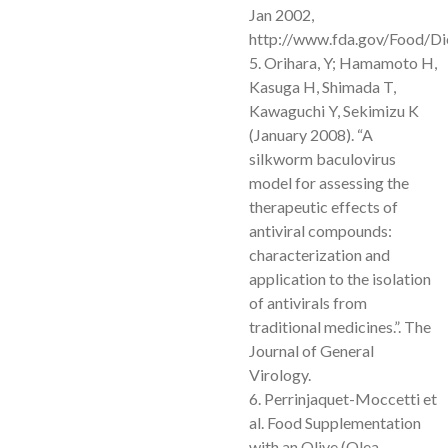
Jan 2002,
http://www.fda.gov/Food/D
5. Orihara, Y; Hamamoto H,
Kasuga H, Shimada T,
Kawaguchi Y, Sekimizu K
(January 2008). “A
silkworm baculovirus
model for assessing the
therapeutic effects of
antiviral compounds:
characterization and
application to the isolation
of antivirals from
traditional medicines.”. The
Journal of General
Virology.
6. Perrinjaquet-Moccetti et
al. Food Supplementation
with an Olive (Olea