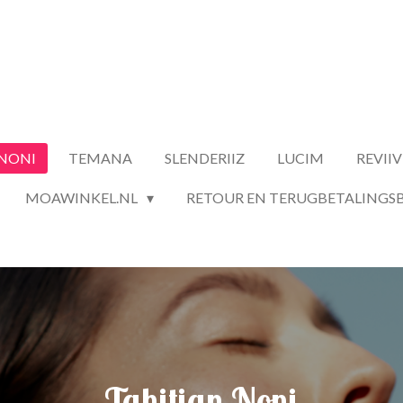
 NONI
TEMANA
SLENDERIIZ
LUCIM
REVIIV
MOAWINKEL.NL
RETOUR EN TERUGBETALINGSB
Tahitian Noni