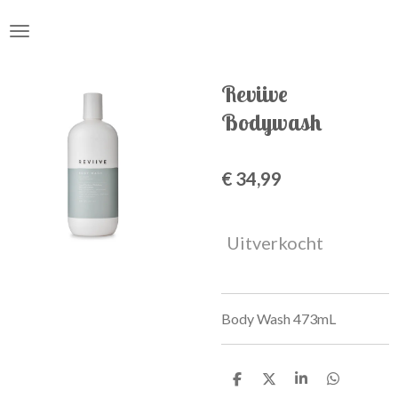
Ga
direct
naar
de
Reviive
hoofdinhoud
Bodywash
€ 34,99
Uitverkocht
Body Wash 473mL
D
D
S
D