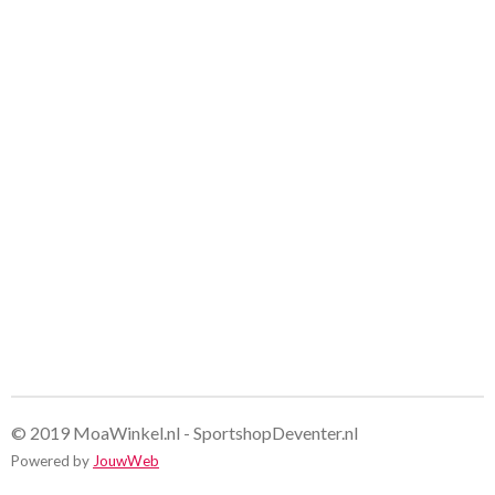
e
e
h
e
l
e
a
l
e
l
r
e
n
e
n
© 2019 MoaWinkel.nl - SportshopDeventer.nl
Powered by
JouwWeb